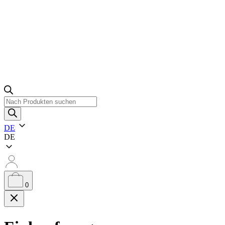
Produktsuche
DE
DE
0