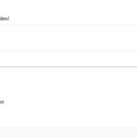
lten!
et