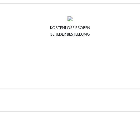
KOSTENLOSE PROBEN
BEI JEDER BESTELLUNG
 Sie ihn, indem Sie Ihre Dusche mit dem Duschgel „S
en dichten Schaum und hinterlässt sie sauber, duftend 
SULFOSUCCINAT, PARFUM [DUFTSTOFF], BENZYLALKOHOL, 
S (MANDARINE)-SCHALENEXTRAKT, CITRUS GRANDIS (GRAP
LOOL, ETHYLHEXYLGLYCERIN, LINALYLACETAT, GERANIOL, 