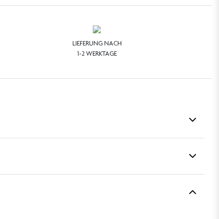
LIEFERUNG NACH
1-2 WERKTAGE
ummer Dream“ in eine Sommeroase verwandeln.
und unwiderstehlich frisch.
GLYCERIN, COCO-GLUCOSID, GLYCERYLOLEAT,
EFRUIT)-SAMENEXTRAKT, BOUGAINVILLEA GLABRA-
NATRIUMPHYTAT, PINEN, TERPINEOL.