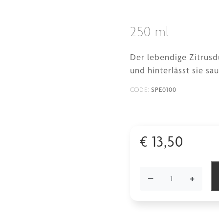
250 ml
Der lebendige Zitrusd
und hinterlässt sie sa
SPE0100
CODE:
€
13,50
−
+