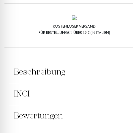
KOSTENLOSER VERSAND
FÜR BESTELLUNGEN ÜBER 39 € (IN ITALIEN)
Beschreibung
INCI
Geben Sie Ihrem Körper Energie und beruhigen
Der lebendige Zitrusduft hüllt Ihre Haut in ein
Bewertungen
AQUA [WASSER], COCO-BETAIN, DINATRIUMLAURYL
PAPAVER RHOEAS-BLÜTENEXTRAKT, CITRUS NOBILI
BLÜTENEXTRAKT, LIMONEN, NATRIUMCHLORID, LINA