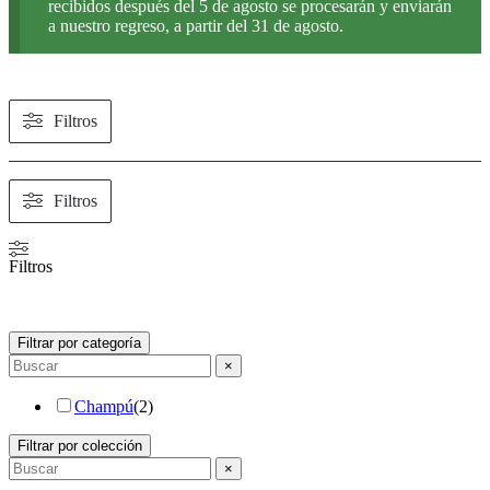
recibidos después del 5 de agosto se procesarán y enviarán
a nuestro regreso, a partir del 31 de agosto.
Filtros
Filtros
Filtros
Filtrar por categoría
×
Champú
(
2
)
Filtrar por colección
×