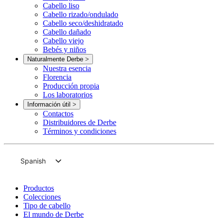
Cabello liso
Cabello rizado/ondulado
Cabello seco/deshidratado
Cabello dañado
Cabello viejo
Bebés y niños
Naturalmente Derbe
>
Nuestra esencia
Florencia
Producción propia
Los laboratorios
Información útil
>
Contactos
Distribuidores de Derbe
Términos y condiciones
Spanish
Italian
Productos
English
Colecciones
Tipo de cabello
French
El mundo de Derbe