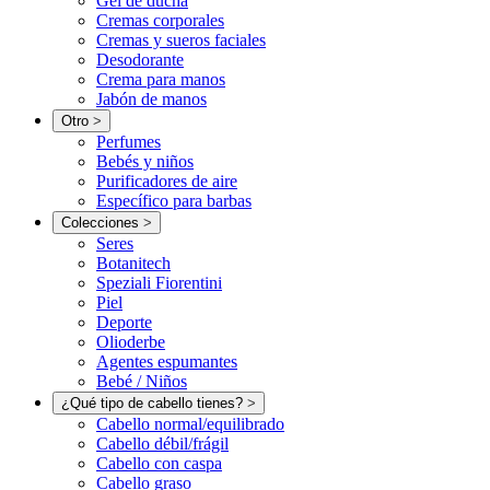
Gel de ducha
Cremas corporales
Cremas y sueros faciales
Desodorante
Crema para manos
Jabón de manos
Otro
>
Perfumes
Bebés y niños
Purificadores de aire
Específico para barbas
Colecciones
>
Seres
Botanitech
Speziali Fiorentini
Piel
Deporte
Olioderbe
Agentes espumantes
Bebé / Niños
¿Qué tipo de cabello tienes?
>
Cabello normal/equilibrado
Cabello débil/frágil
Cabello con caspa
Cabello graso