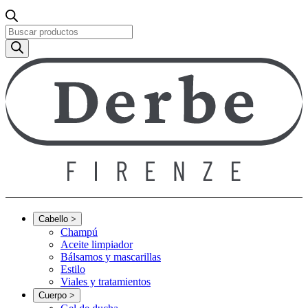
Búsqueda
de
productos
Cabello
>
Champú
Aceite limpiador
Bálsamos y mascarillas
Estilo
Viales y tratamientos
Cuerpo
>