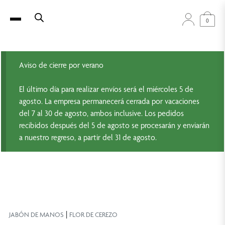
0
Aviso de cierre por verano
El último día para realizar envíos será el miércoles 5 de
agosto. La empresa permanecerá cerrada por vacaciones
del 7 al 30 de agosto, ambos inclusive. Los pedidos
recibidos después del 5 de agosto se procesarán y enviarán
a nuestro regreso, a partir del 31 de agosto.
|
JABÓN DE MANOS
FLOR DE CEREZO