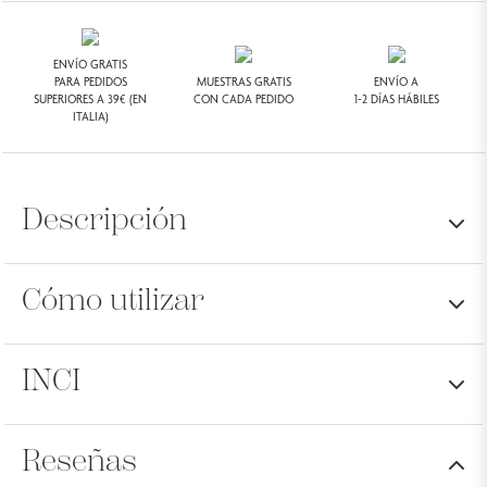
ENVÍO GRATIS
PARA PEDIDOS
MUESTRAS GRATIS
ENVÍO A
SUPERIORES A 39€ (EN
CON CADA PEDIDO
1-2 DÍAS HÁBILES
ITALIA)
Descripción
Cómo utilizar
Una delicada pastilla de jabón con notas cítricas,
florales, amaderadas y almizcladas. Contiene
extractos de flor de cerezo japonés.
INCI
Entre las manos húmedas, dejar que se forme una
espuma agradable y delicadamente perfumada, que
cuidará incluso las pieles más sensibles.
Reseñas
PALMATO DE ODIO, QUERNELATO DE PALMA DE SODIO,
AGUA [AGUA], PERFUME [FRAGANCIA], GLICERINA,