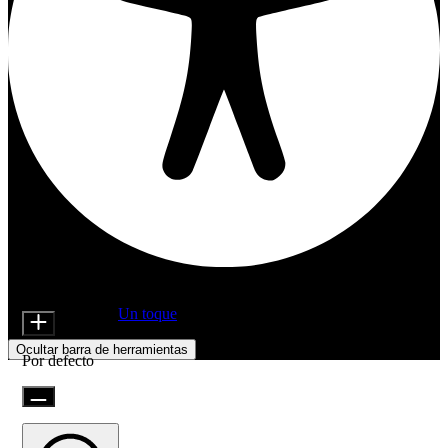
Ajustes de accesibilidad
Módulos de contenido
Tamaño del Icono
Desarrollado por
Un toque
Ocultar barra de herramientas
Por defecto