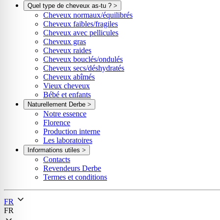
Quel type de cheveux as-tu ?
>
Cheveux normaux/équilibrés
Cheveux faibles/fragiles
Cheveux avec pellicules
Cheveux gras
Cheveux raides
Cheveux bouclés/ondulés
Cheveux secs/déshydratés
Cheveux abîmés
Vieux cheveux
Bébé et enfants
Naturellement Derbe
>
Notre essence
Florence
Production interne
Les laboratoires
Informations utiles
>
Contacts
Revendeurs Derbe
Termes et conditions
FR
FR