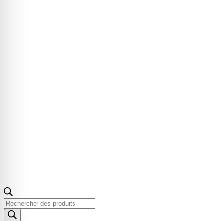
Recherche
de
produits