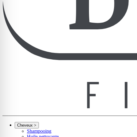
Cheveux
>
Shampooing
Huile nettoyante