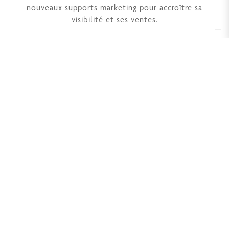
nouveaux supports marketing pour accroître sa
visibilité et ses ventes.
Derbe Srl à Socio Unico
Sous réserve des activités de gestion et de coordination de
Mennuti Hub Srl Numéro de TVA 07272610481
Via Aldo Moro, 24
50019 Sesto Fiorentino (FI)
Numéro de TVA 04415770488
Tél. +39 055 42 11 799
Capital social 93 600 euros iv
Contacts
Revendeurs Derbe
Termes et conditions