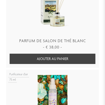
PARFUM DE SALON DE THÉ BLANC
-
€
38,00
-
AJOUTER AU PANIER
Purificateur d'air
75 ml