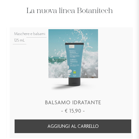
La nuova linea Botanitech
Maschere e balsami
125 mL
BALSAMO IDRATANTE
-
€
15,90
-
AGGIUNGI AL CARRELLO