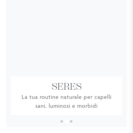
SERES
Cosmesi Naturale
Sostenibilità
La tua routine naturale per capelli
Pack riciclati e ingredienti naturali
Made in Italy da oltre 60 anni
sani, luminosi e morbidi