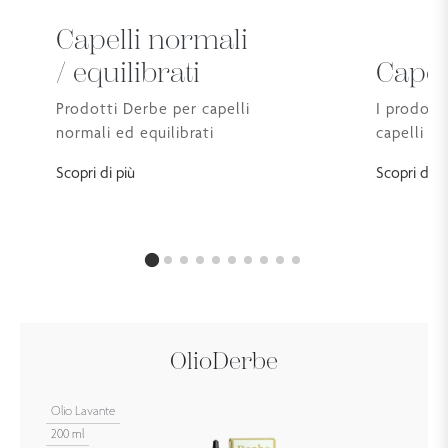
Capelli normali
/ equilibrati
Capell
Prodotti Derbe per capelli
I prodott
normali ed equilibrati
capelli lis
Scopri di più
Scopri di p
OlioDerbe
Olio Lavante
200 ml