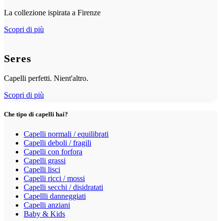
La collezione ispirata a Firenze
Scopri di più
Seres
Capelli perfetti. Nient'altro.
Scopri di più
Che tipo di capelli hai?
Capelli normali / equilibrati
Capelli deboli / fragili
Capelli con forfora
Capelli grassi
Capelli lisci
Capelli ricci / mossi
Capelli secchi / disidratati
Capellli danneggiati
Capelli anziani
Baby & Kids