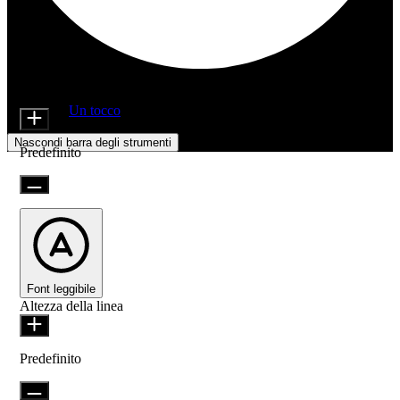
Regolazioni di accessibilità
Moduli di contenuto
Dimensione icona
Offerto da
Un tocco
Nascondi barra degli strumenti
Predefinito
Font leggibile
Altezza della linea
Predefinito