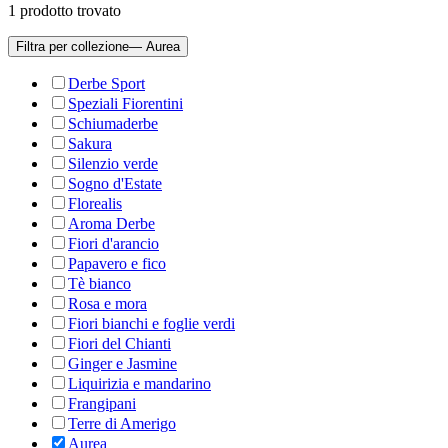
1
prodotto trovato
Filtra per collezione
— Aurea
Derbe Sport
Speziali Fiorentini
Schiumaderbe
Sakura
Silenzio verde
Sogno d'Estate
Florealis
Aroma Derbe
Fiori d'arancio
Papavero e fico
Tè bianco
Rosa e mora
Fiori bianchi e foglie verdi
Fiori del Chianti
Ginger e Jasmine
Liquirizia e mandarino
Frangipani
Terre di Amerigo
Aurea