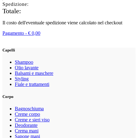
Spedizione:
Totale:
Il costo dell'eventuale spedizione viene calcolato nel checkout
Pagamento -
€
0,00
Capelli
Shampoo
Olio lavante
Balsami e maschere
Styling
Fiale e trattamenti
Corpo
Bagnoschiuma
Creme corpo
Creme e sieri viso
Deodorante
Crema mani
Sapone mani