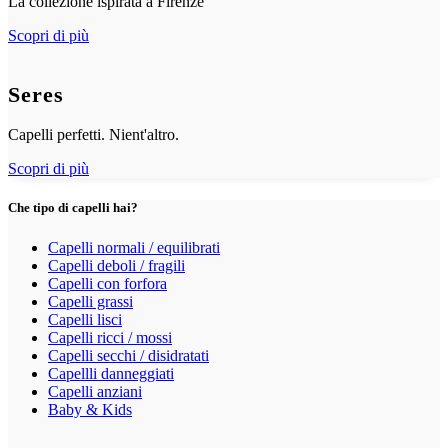
La collezione ispirata a Firenze
Scopri di più
Seres
Capelli perfetti. Nient'altro.
Scopri di più
Che tipo di capelli hai?
Capelli normali / equilibrati
Capelli deboli / fragili
Capelli con forfora
Capelli grassi
Capelli lisci
Capelli ricci / mossi
Capelli secchi / disidratati
Capellli danneggiati
Capelli anziani
Baby & Kids