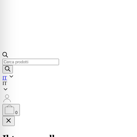
Ricerca
prodotti
IT
IT
0