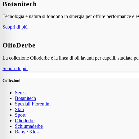
Botanitech
Tecnologia e natura si fondono in sinergia per offrire performance elev
Scopri di più
OlioDerbe
La collezione Olioderbe è la linea di oli lavanti per capelli, studiata pe
Scopri di più
Collezioni
Seres
Botanitech
Speziali Fiorentini
Skin
Sport
Olioderbe
Schiumaderbe
Baby / Kids