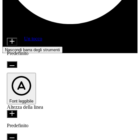
Regolazioni di accessibilità
Moduli di contenuto
Dimensione icona
Offerto da
Un tocco
Nascondi barra degli strumenti
Predefinito
Font leggibile
Altezza della linea
Predefinito