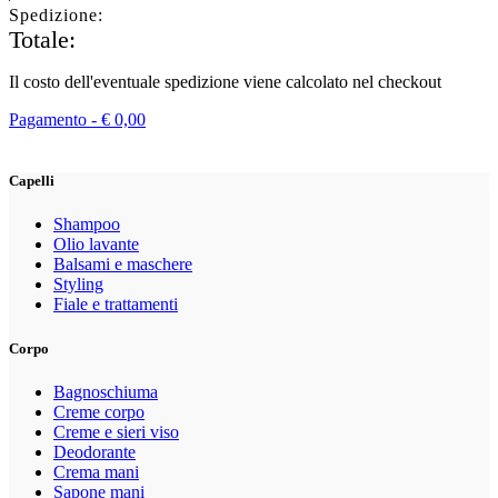
Spedizione:
Totale:
Il costo dell'eventuale spedizione viene calcolato nel checkout
Pagamento -
€
0,00
Capelli
Shampoo
Olio lavante
Balsami e maschere
Styling
Fiale e trattamenti
Corpo
Bagnoschiuma
Creme corpo
Creme e sieri viso
Deodorante
Crema mani
Sapone mani