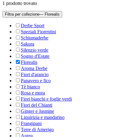
1
prodotto trovato
Filtra per collezione
— Florealis
Derbe Sport
Speziali Fiorentini
Schiumaderbe
Sakura
Silenzio verde
Sogno d'Estate
Florealis
Aroma Derbe
Fiori d'arancio
Papavero e fico
Tè bianco
Rosa e mora
Fiori bianchi e foglie verdi
Fiori del Chianti
Ginger e Jasmine
Liquirizia e mandarino
Frangipani
Terre di Amerigo
Aurea