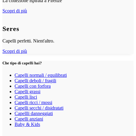
La collezione ispirata a Firenze
Scopri di più
Seres
Capelli perfetti. Nient'altro.
Scopri di più
Che tipo di capelli hai?
Capelli normali / equilibrati
Capelli deboli / fragili
Capelli con forfora
Capelli grassi
Capelli lisci
Capelli ricci / mossi
Capelli secchi / disidratati
Capellli danneggiati
Capelli anziani
Baby & Kids