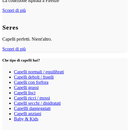
La collezione ispirata a Firenze
Scopri di più
Seres
Capelli perfetti. Nient'altro.
Scopri di più
Che tipo di capelli hai?
Capelli normali / equilibrati
Capelli deboli / fragili
Capelli con forfora
Capelli grassi
Capelli lisci
Capelli ricci / mossi
Capelli secchi / disidratati
Capellli danneggiati
Capelli anziani
Baby & Kids