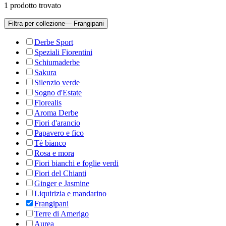
1
prodotto trovato
Filtra per collezione
— Frangipani
Derbe Sport
Speziali Fiorentini
Schiumaderbe
Sakura
Silenzio verde
Sogno d'Estate
Florealis
Aroma Derbe
Fiori d'arancio
Papavero e fico
Tè bianco
Rosa e mora
Fiori bianchi e foglie verdi
Fiori del Chianti
Ginger e Jasmine
Liquirizia e mandarino
Frangipani
Terre di Amerigo
Aurea