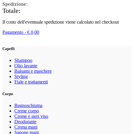
Spedizione:
Totale:
Il costo dell'eventuale spedizione viene calcolato nel checkout
Pagamento -
€
0,00
Capelli
Shampoo
Olio lavante
Balsami e maschere
Styling
Fiale e trattamenti
Corpo
Bagnoschiuma
Creme corpo
Creme e sieri viso
Deodorante
Crema mani
Sapone mani