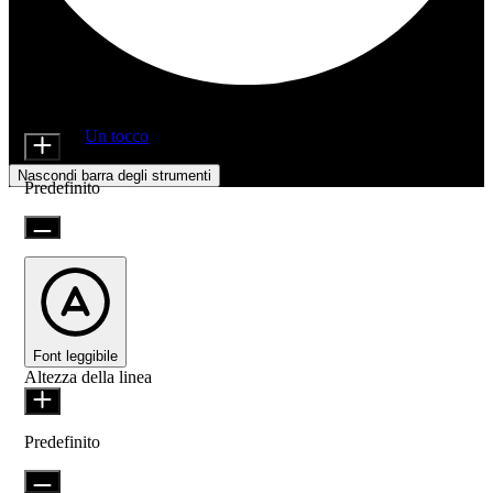
Regolazioni di accessibilità
Moduli di contenuto
Dimensione icona
Offerto da
Un tocco
Nascondi barra degli strumenti
Predefinito
Font leggibile
Altezza della linea
Predefinito