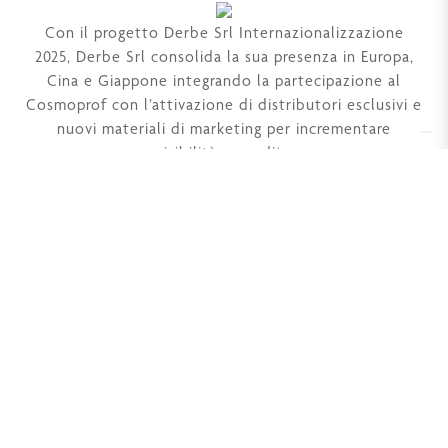
Con il progetto Derbe Srl Internazionalizzazione
2025, Derbe Srl consolida la sua presenza in Europa,
Cina e Giappone integrando la partecipazione al
Cosmoprof con l’attivazione di distributori esclusivi e
nuovi materiali di marketing per incrementare
visibilità e vendite
Derbe S.r.l. a Socio Unico
Soggetta ad attività di direzione e coordinamento di
Mennuti Hub Srl P.iva 07272610481
Via Aldo Moro, 24
50019 Sesto Fiorentino (FI)
P.iva 04415770488