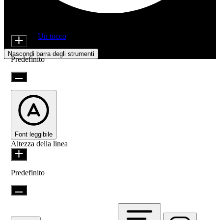
Regolazioni di accessibilità
Moduli di contenuto
Dimensione icona
Offerto da
Un tocco
Nascondi barra degli strumenti
Predefinito
Font leggibile
Altezza della linea
Predefinito