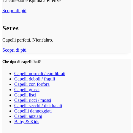
La collezione ispirata a Firenze
Scopri di più
Seres
Capelli perfetti. Nient'altro.
Scopri di più
Che tipo di capelli hai?
Capelli normali / equilibrati
Capelli deboli / fragili
Capelli con forfora
Capelli grassi
Capelli lisci
Capelli ricci / mossi
Capelli secchi / disidratati
Capellli danneggiati
Capelli anziani
Baby & Kids