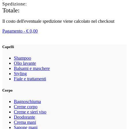
Spedizione:
Totale:
Il costo dell'eventuale spedizione viene calcolato nel checkout
Pagamento -
€
0,00
Capelli
Shampoo
Olio lavante
Balsami e maschere
Styling
Fiale e trattamenti
Corpo
Bagnoschiuma
Creme corpo
Creme e sieri viso
Deodorante
Crema mani
Sapone mani