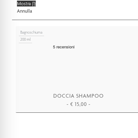
Mostra
(
1
)
Aurea
Annulla
Bagnoschiuma
200 ml
DOCCIA SHAMPOO
-
€
15,00
-
AGGIUNGI AL CARRELLO