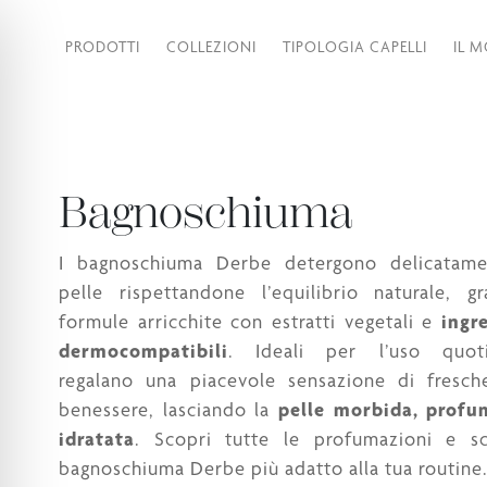
PRODOTTI
COLLEZIONI
TIPOLOGIA CAPELLI
IL 
Bagnoschiuma
I bagnoschiuma Derbe detergono delicatame
pelle rispettandone l’equilibrio naturale, g
formule arricchite con estratti vegetali e
ingr
dermocompatibili
. Ideali per l’uso quoti
regalano una piacevole sensazione di fresch
benessere, lasciando la
pelle morbida, profu
idratata
. Scopri tutte le profumazioni e sce
bagnoschiuma Derbe più adatto alla tua routine