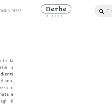
Ricerca pro
MONDO DERBE
nte la
razie a
edienti
diano,
ezza e
mata e
gli il
.