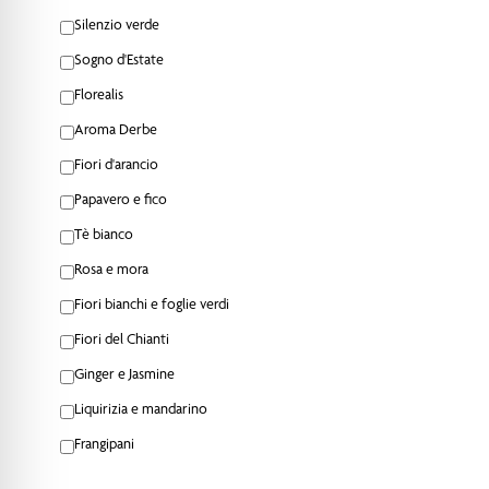
Silenzio verde
Sogno d'Estate
Florealis
Aroma Derbe
Fiori d'arancio
Papavero e fico
Tè bianco
Rosa e mora
Fiori bianchi e foglie verdi
Fiori del Chianti
Ginger e Jasmine
Liquirizia e mandarino
Frangipani
Terre di Amerigo