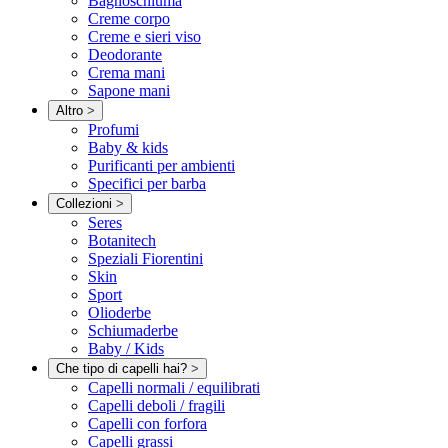
Bagnoschiuma
Creme corpo
Creme e sieri viso
Deodorante
Crema mani
Sapone mani
Altro
>
Profumi
Baby & kids
Purificanti per ambienti
Specifici per barba
Collezioni
>
Seres
Botanitech
Speziali Fiorentini
Skin
Sport
Olioderbe
Schiumaderbe
Baby / Kids
Che tipo di capelli hai?
>
Capelli normali / equilibrati
Capelli deboli / fragili
Capelli con forfora
Capelli grassi