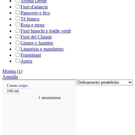
Aroma Derbe
Fiori d'arancio
Papavero e fico
Tè bianco
Rosa e mora
Fiori bianchi e foglie verdi
Fiori del Chianti
Ginger e Jasmine
Liquirizia e mandarino
Frangipani
Aurea
Mostra
(
1
)
Annulla
Creme corpo
100 mL