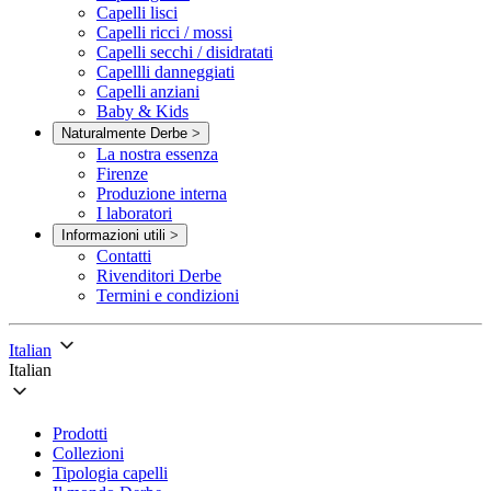
Capelli lisci
Capelli ricci / mossi
Capelli secchi / disidratati
Capellli danneggiati
Capelli anziani
Baby & Kids
Naturalmente Derbe
>
La nostra essenza
Firenze
Produzione interna
I laboratori
Informazioni utili
>
Contatti
Rivenditori Derbe
Termini e condizioni
Italian
Italian
Prodotti
Collezioni
Tipologia capelli