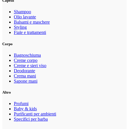
Capelli
Shampoo
Olio lavante
Balsami e maschere
Styling
Fiale e trattamenti
Corpo
Bagnoschiuma
Creme corpo
Creme e sieri viso
Deodorante
Crema mani
Sapone mani
Altro
Profumi
Baby & kids
Purificanti per ambienti
Specifici per barba