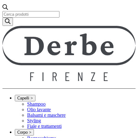
Ricerca
prodotti
Capelli
>
Shampoo
Olio lavante
Balsami e maschere
Styling
Fiale e trattamenti
Corpo
>