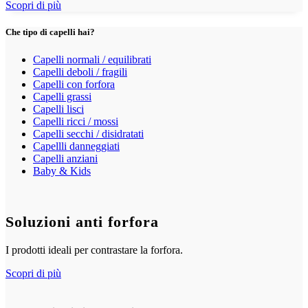
Scopri di più
Che tipo di capelli hai?
Capelli normali / equilibrati
Capelli deboli / fragili
Capelli con forfora
Capelli grassi
Capelli lisci
Capelli ricci / mossi
Capelli secchi / disidratati
Capellli danneggiati
Capelli anziani
Baby & Kids
Soluzioni anti forfora
I prodotti ideali per contrastare la forfora.
Scopri di più