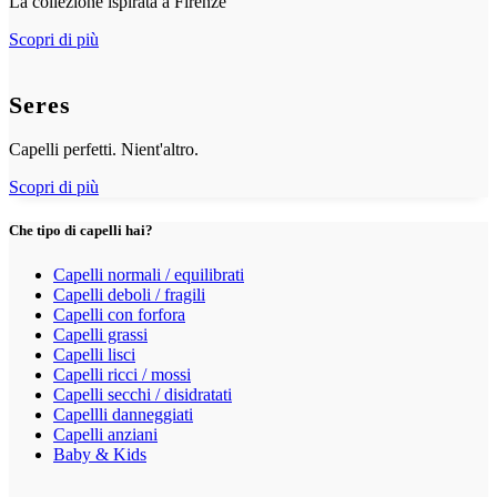
La collezione ispirata a Firenze
Scopri di più
Seres
Capelli perfetti. Nient'altro.
Scopri di più
Che tipo di capelli hai?
Capelli normali / equilibrati
Capelli deboli / fragili
Capelli con forfora
Capelli grassi
Capelli lisci
Capelli ricci / mossi
Capelli secchi / disidratati
Capellli danneggiati
Capelli anziani
Baby & Kids