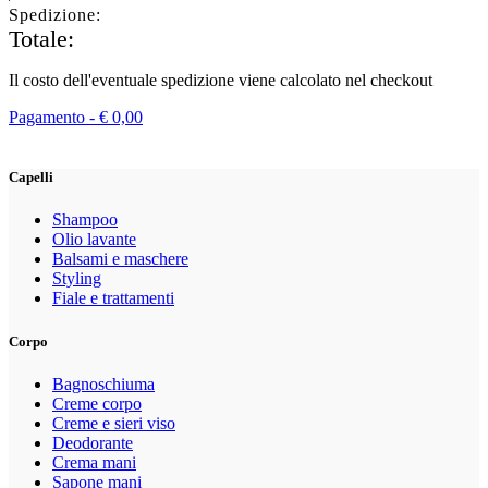
Spedizione:
Totale:
Il costo dell'eventuale spedizione viene calcolato nel checkout
Pagamento -
€
0,00
Capelli
Shampoo
Olio lavante
Balsami e maschere
Styling
Fiale e trattamenti
Corpo
Bagnoschiuma
Creme corpo
Creme e sieri viso
Deodorante
Crema mani
Sapone mani