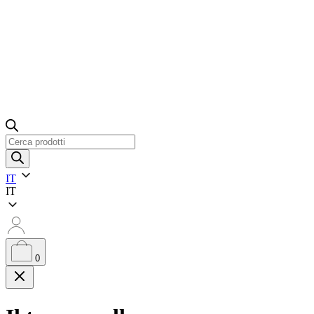
Ricerca
prodotti
IT
IT
0