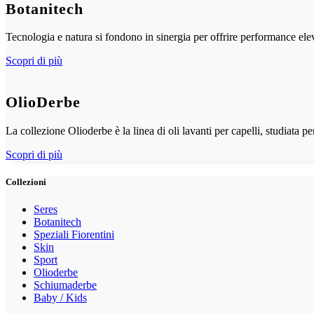
Botanitech
Tecnologia e natura si fondono in sinergia per offrire performance elev
Scopri di più
OlioDerbe
La collezione Olioderbe è la linea di oli lavanti per capelli, studiata pe
Scopri di più
Collezioni
Seres
Botanitech
Speziali Fiorentini
Skin
Sport
Olioderbe
Schiumaderbe
Baby / Kids