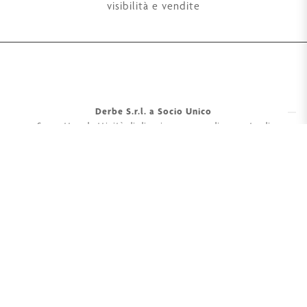
visibilità e vendite
Derbe S.r.l. a Socio Unico
Soggetta ad attività di direzione e coordinamento di
Mennuti Hub Srl P.iva 07272610481
Via Aldo Moro, 24
50019 Sesto Fiorentino (FI)
P.iva 04415770488
Tel. +39 055 42 11 799
Cap. soc. Euro 93.600 i.v.
Contatti
Rivenditori Derbe
Termini e condizioni