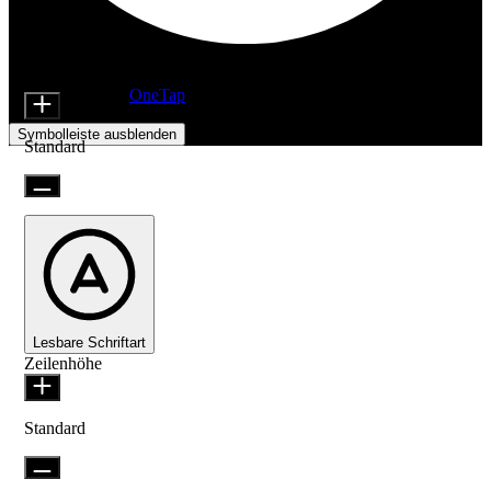
Anpassungen der Barrierefreiheit
Inhaltsmodule
Symbolgröße
Angetrieben von
OneTap
Symbolleiste ausblenden
Standard
Lesbare Schriftart
Zeilenhöhe
Standard