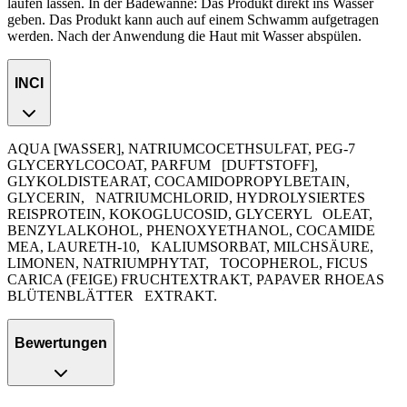
laufen lassen. In der Badewanne: Das Produkt direkt ins Wasser
geben. Das Produkt kann auch auf einem Schwamm aufgetragen
werden. Nach der Anwendung die Haut mit Wasser abspülen.
INCI
AQUA [WASSER], NATRIUMCOCETHSULFAT, PEG-7
GLYCERYLCOCOAT, PARFUM
[DUFTSTOFF],
GLYKOLDISTEARAT, COCAMIDOPROPYLBETAIN,
GLYCERIN,
NATRIUMCHLORID, HYDROLYSIERTES
REISPROTEIN, KOKOGLUCOSID, GLYCERYL
OLEAT,
BENZYLALKOHOL, PHENOXYETHANOL, COCAMIDE
MEA, LAURETH-10,
KALIUMSORBAT, MILCHSÄURE,
LIMONEN, NATRIUMPHYTAT,
TOCOPHEROL, FICUS
CARICA (FEIGE) FRUCHTEXTRAKT, PAPAVER RHOEAS
BLÜTENBLÄTTER
EXTRAKT.
Bewertungen