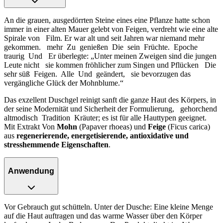
An die grauen, ausgedörrten Steine eines
eine Pflanze hatte schon
immer in einer alten Mauer gelebt
von Feigen, verdreht wie eine alte
Spirale von
Film. Er war alt und seit Jahren war niemand mehr
gekommen.
mehr
Zu
genießen
Die
sein
Früchte.
Epoche
traurig
Und
Er überlegte: „Unter meinen Zweigen sind die jungen
Leute nicht
sie kommen fröhlicher zum Singen und Pflücken
Die
sehr süß
Feigen.
Alle
Und
geändert,
sie bevorzugen das
vergängliche Glück der Mohnblume.“
Das
exzellent
Duschgel
reinigt
sanft die ganze Haut des Körpers, in
der
seine Modernität und Sicherheit der Formulierung,
gehorchend
altmodisch
Tradition
Kräuter; es ist für alle Hauttypen geeignet.
Mit Extrakt
Von
Mohn
(Papaver rhoeas) und
Feige
(Ficus carica)
aus
regenerierende, energetisierende, antioxidative und
stresshemmende Eigenschaften
.
Anwendung
Vor Gebrauch gut schütteln. Unter der Dusche: Eine kleine Menge
auf die Haut auftragen und das warme Wasser über den Körper