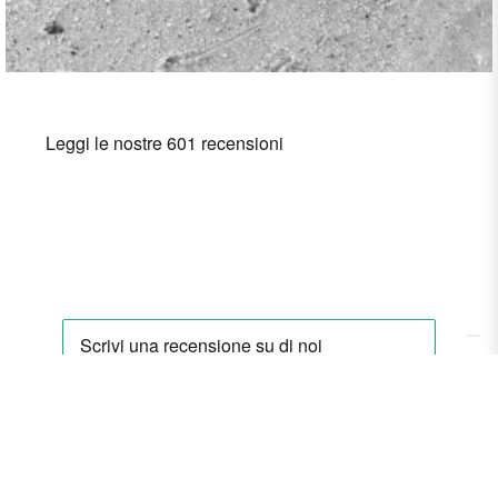
Con el proyecto Derbe Srl Internacionalización 2025,