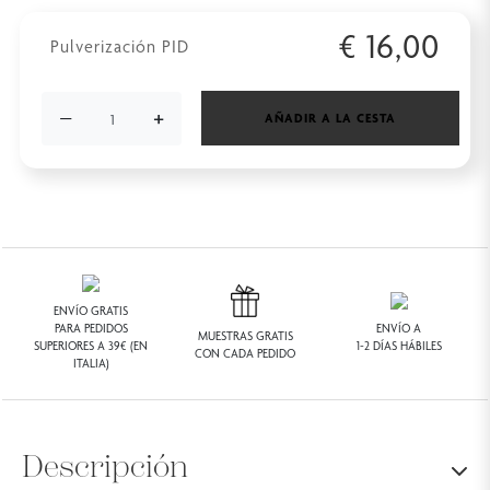
€
16,00
Pulverización PID
−
+
AÑADIR A LA CESTA
ENVÍO GRATIS
PARA PEDIDOS
ENVÍO A
MUESTRAS GRATIS
SUPERIORES A 39€ (EN
1-2 DÍAS HÁBILES
CON CADA PEDIDO
ITALIA)
Descripción