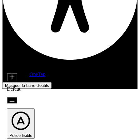
Ajustements d'accessibilité
Modules de contenu
Taille de l'icône
Alimenté par
OneTap
Masquer la barre d'outils
Défaut
Police lisible