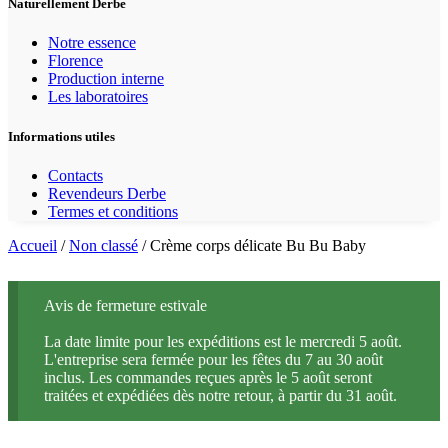
Naturellement Derbe
Notre essence
Florence
Production interne
Les laboratoires
Informations utiles
Contacts
Revendeurs Derbe
Termes et conditions
Accueil
/
Non classé
/ Crème corps délicate Bu Bu Baby
Avis de fermeture estivale
La date limite pour les expéditions est le mercredi 5 août.
L'entreprise sera fermée pour les fêtes du 7 au 30 août
inclus. Les commandes reçues après le 5 août seront
traitées et expédiées dès notre retour, à partir du 31 août.