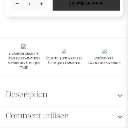
−
+
AJOUTER AU PANIER
LIVRAISON GRATUITE
POUR LES COMMANDES
ÉCHANTILLONS GRATUITS
EXPÉDITION À
SUPÉRIEURES À 39 € (EN
À CHAQUE COMMANDE
1 À 2 JOURS OUVRABLES
ITALIE)
Description
Comment utiliser
Compte tenu de son utilisation quotidienne
répandue et de son effet durable sur les cheveux,