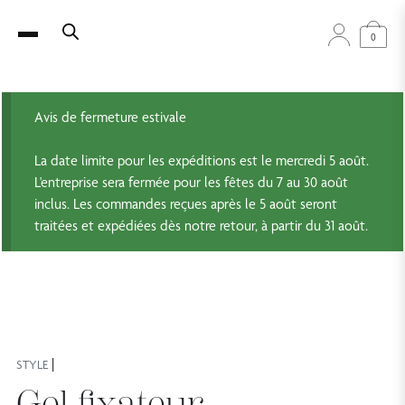
0
Avis de fermeture estivale
La date limite pour les expéditions est le mercredi 5 août.
L'entreprise sera fermée pour les fêtes du 7 au 30 août
inclus. Les commandes reçues après le 5 août seront
traitées et expédiées dès notre retour, à partir du 31 août.
|
STYLE
Gel fixateur