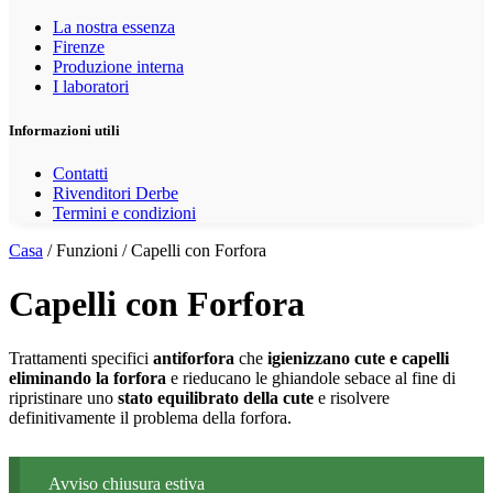
La nostra essenza
Firenze
Produzione interna
I laboratori
Informazioni utili
Contatti
Rivenditori Derbe
Termini e condizioni
Casa
/ Funzioni / Capelli con Forfora
Capelli con Forfora
Trattamenti specifici
antiforfora
che
igienizzano cute e capelli
eliminando la forfora
e rieducano le ghiandole sebace al fine di
ripristinare uno
stato equilibrato della cute
e risolvere
definitivamente il problema della forfora.
Avviso chiusura estiva