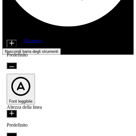
Regolazioni di accessibilità
Moduli di contenuto
Dimensione icona
Offerto da
Un tocco
Nascondi barra degli strumenti
Predefinito
Font leggibile
Altezza della linea
Predefinito