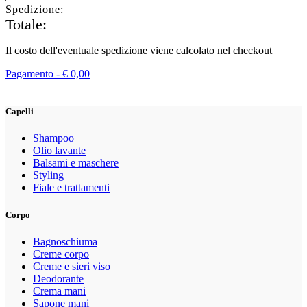
Spedizione:
Totale:
Il costo dell'eventuale spedizione viene calcolato nel checkout
Pagamento -
€
0,00
Capelli
Shampoo
Olio lavante
Balsami e maschere
Styling
Fiale e trattamenti
Corpo
Bagnoschiuma
Creme corpo
Creme e sieri viso
Deodorante
Crema mani
Sapone mani