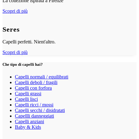
La collezione ispirata a Firenze
Scopri di più
Seres
Capelli perfetti. Nient'altro.
Scopri di più
Che tipo di capelli hai?
Capelli normali / equilibrati
Capelli deboli / fragili
Capelli con forfora
Capelli grassi
Capelli lisci
Capelli ricci / mossi
Capelli secchi / disidratati
Capellli danneggiati
Capelli anziani
Baby & Kids