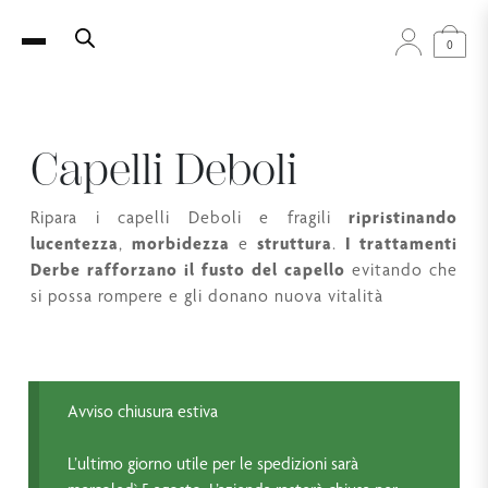
0
Capelli Deboli
Ripara i capelli Deboli e fragili
ripristinando
lucentezza
,
morbidezza
e
struttura
.
I trattamenti
Derbe rafforzano il fusto del capello
evitando che
si possa rompere e gli donano nuova vitalità
Avviso chiusura estiva
L’ultimo giorno utile per le spedizioni sarà