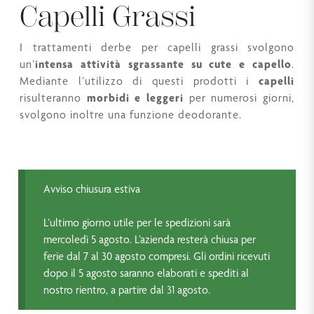
Capelli Grassi
I trattamenti derbe per capelli grassi svolgono
un’
intensa attività sgrassante su cute e capello
.
Mediante l’utilizzo di questi prodotti i
capelli
risulteranno
morbidi e leggeri
per numerosi giorni,
svolgono inoltre una funzione deodorante.
Avviso chiusura estiva
L’ultimo giorno utile per le spedizioni sarà
mercoledì 5 agosto. L’azienda resterà chiusa per
ferie dal 7 al 30 agosto compresi. Gli ordini ricevuti
dopo il 5 agosto saranno elaborati e spediti al
nostro rientro, a partire dal 31 agosto.