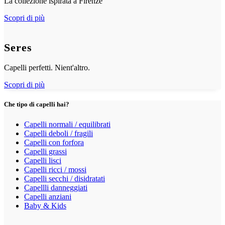
La collezione ispirata a Firenze
Scopri di più
Seres
Capelli perfetti. Nient'altro.
Scopri di più
Che tipo di capelli hai?
Capelli normali / equilibrati
Capelli deboli / fragili
Capelli con forfora
Capelli grassi
Capelli lisci
Capelli ricci / mossi
Capelli secchi / disidratati
Capellli danneggiati
Capelli anziani
Baby & Kids