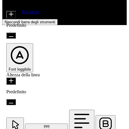
Regolazioni di accessibilità
Moduli di contenuto
Dimensione icona
Offerto da
Un tocco
Nascondi barra degli strumenti
Predefinito
Font leggibile
Altezza della linea
Predefinito