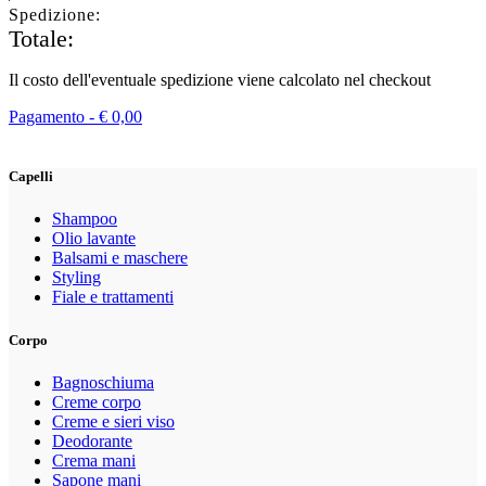
Spedizione:
Totale:
Il costo dell'eventuale spedizione viene calcolato nel checkout
Pagamento -
€
0,00
Capelli
Shampoo
Olio lavante
Balsami e maschere
Styling
Fiale e trattamenti
Corpo
Bagnoschiuma
Creme corpo
Creme e sieri viso
Deodorante
Crema mani
Sapone mani