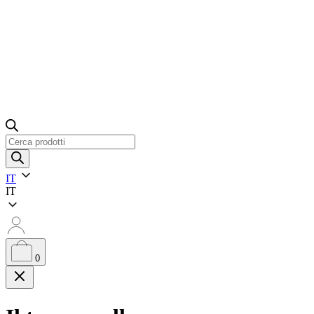
Ricerca
prodotti
IT
IT
0