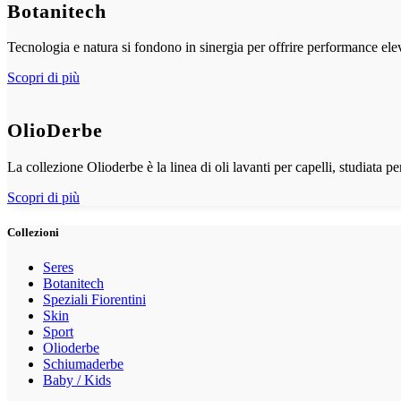
Botanitech
Tecnologia e natura si fondono in sinergia per offrire performance elev
Scopri di più
OlioDerbe
La collezione Olioderbe è la linea di oli lavanti per capelli, studiata pe
Scopri di più
Collezioni
Seres
Botanitech
Speziali Fiorentini
Skin
Sport
Olioderbe
Schiumaderbe
Baby / Kids