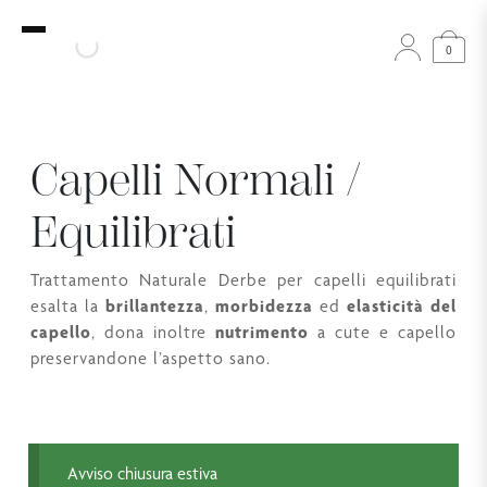
0
Capelli Normali /
Equilibrati
Trattamento Naturale Derbe per capelli equilibrati
esalta la
brillantezza
,
morbidezza
ed
elasticità
del
capello
, dona inoltre
nutrimento
a cute e capello
preservandone l’aspetto sano.
Avviso chiusura estiva