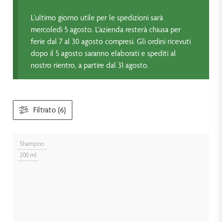
L’ultimo giorno utile per le spedizioni sarà
mercoledì 5 agosto. L’azienda resterà chiusa per
ferie dal 7 al 30 agosto compresi. Gli ordini ricevuti
dopo il 5 agosto saranno elaborati e spediti al
nostro rientro, a partire dal 31 agosto.
Filtrato (6)
Shampoo
200 ml