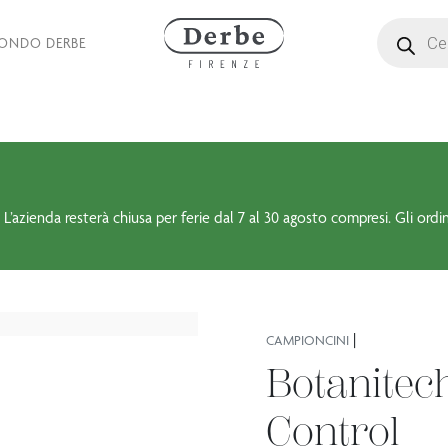
Ricerca pro
MONDO DERBE
 L’azienda resterà chiusa per ferie dal 7 al 30 agosto compresi. Gli ordi
|
CAMPIONCINI
Botanite
Control