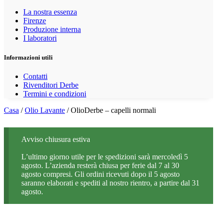
La nostra essenza
Firenze
Produzione interna
I laboratori
Informazioni utili
Contatti
Rivenditori Derbe
Termini e condizioni
Casa
/
Olio Lavante
/ OlioDerbe – capelli normali
Avviso chiusura estiva
L’ultimo giorno utile per le spedizioni sarà mercoledì 5
agosto. L’azienda resterà chiusa per ferie dal 7 al 30
agosto compresi. Gli ordini ricevuti dopo il 5 agosto
saranno elaborati e spediti al nostro rientro, a partire dal 31
agosto.