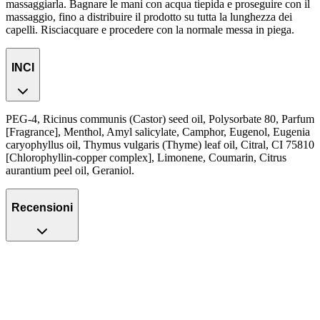
massaggiarla. Bagnare le mani con acqua tiepida e proseguire con il
massaggio, fino a distribuire il prodotto su tutta la lunghezza dei
capelli. Risciacquare e procedere con la normale messa in piega.
INCI
PEG-4, Ricinus communis (Castor) seed oil, Polysorbate 80, Parfum
[Fragrance], Menthol, Amyl salicylate, Camphor, Eugenol, Eugenia
caryophyllus oil, Thymus vulgaris (Thyme) leaf oil, Citral, CI 75810
[Chlorophyllin-copper complex], Limonene, Coumarin, Citrus
aurantium peel oil, Geraniol.
Recensioni