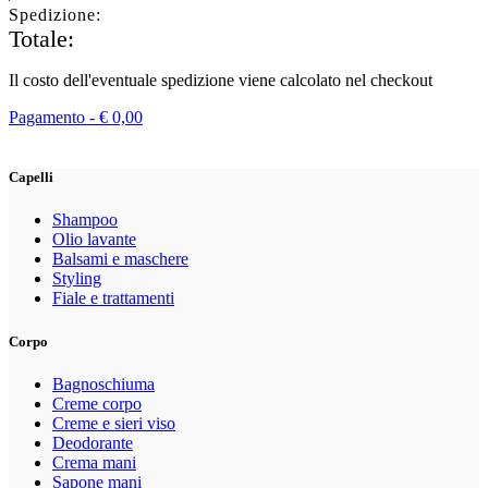
Spedizione:
Totale:
Il costo dell'eventuale spedizione viene calcolato nel checkout
Pagamento -
€
0,00
Capelli
Shampoo
Olio lavante
Balsami e maschere
Styling
Fiale e trattamenti
Corpo
Bagnoschiuma
Creme corpo
Creme e sieri viso
Deodorante
Crema mani
Sapone mani