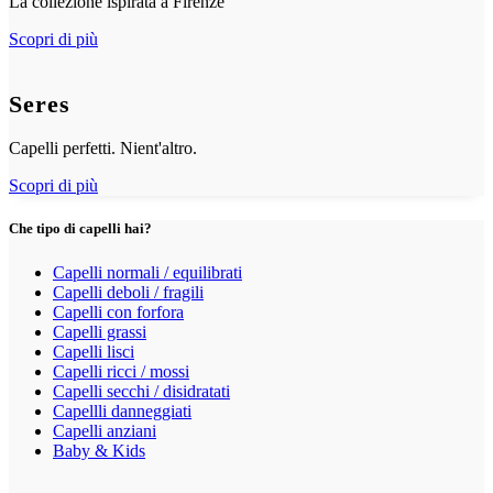
La collezione ispirata a Firenze
Scopri di più
Seres
Capelli perfetti. Nient'altro.
Scopri di più
Che tipo di capelli hai?
Capelli normali / equilibrati
Capelli deboli / fragili
Capelli con forfora
Capelli grassi
Capelli lisci
Capelli ricci / mossi
Capelli secchi / disidratati
Capellli danneggiati
Capelli anziani
Baby & Kids