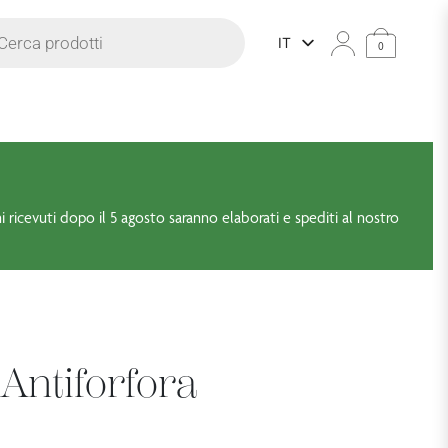
prodotti
IT
0
ni ricevuti dopo il 5 agosto saranno elaborati e spediti al nostro
ntiforfora