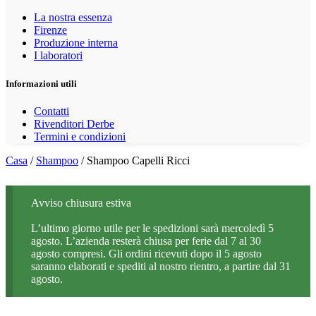
La nostra essenza
Firenze
Produzione interna
I laboratori
Informazioni utili
Contatti
Rivenditori Derbe
Termini e condizioni
Casa
/
Shampoo
/ Shampoo Capelli Ricci
Avviso chiusura estiva
L’ultimo giorno utile per le spedizioni sarà mercoledì 5
agosto. L’azienda resterà chiusa per ferie dal 7 al 30
agosto compresi. Gli ordini ricevuti dopo il 5 agosto
saranno elaborati e spediti al nostro rientro, a partire dal 31
agosto.