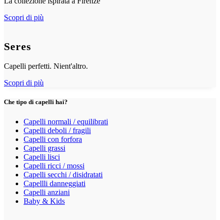
La collezione ispirata a Firenze
Scopri di più
Seres
Capelli perfetti. Nient'altro.
Scopri di più
Che tipo di capelli hai?
Capelli normali / equilibrati
Capelli deboli / fragili
Capelli con forfora
Capelli grassi
Capelli lisci
Capelli ricci / mossi
Capelli secchi / disidratati
Capellli danneggiati
Capelli anziani
Baby & Kids