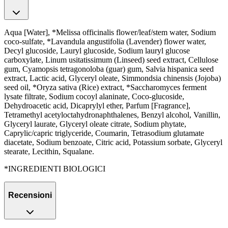
Aqua [Water], *Melissa officinalis flower/leaf/stem water, Sodium
coco-sulfate, *Lavandula angustifolia (Lavender) flower water,
Decyl glucoside, Lauryl glucoside, Sodium lauryl glucose
carboxylate, Linum usitatissimum (Linseed) seed extract, Cellulose
gum, Cyamopsis tetragonoloba (guar) gum, Salvia hispanica seed
extract, Lactic acid, Glyceryl oleate, Simmondsia chinensis (Jojoba)
seed oil, *Oryza sativa (Rice) extract, *Saccharomyces ferment
lysate filtrate, Sodium cocoyl alaninate, Coco-glucoside,
Dehydroacetic acid, Dicaprylyl ether, Parfum [Fragrance],
Tetramethyl acetyloctahydronaphthalenes, Benzyl alcohol, Vanillin,
Glyceryl laurate, Glyceryl oleate citrate, Sodium phytate,
Caprylic/capric triglyceride, Coumarin, Tetrasodium glutamate
diacetate, Sodium benzoate, Citric acid, Potassium sorbate, Glyceryl
stearate, Lecithin, Squalane.
*INGREDIENTI BIOLOGICI
Recensioni