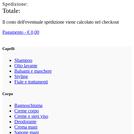
Spedizione:
Totale:
Il costo dell'eventuale spedizione viene calcolato nel checkout
Pagamento -
€
0,00
Capelli
Shampoo
Olio lavante
Balsami e maschere
Styling
Fiale e trattamenti
Corpo
Bagnoschiuma
Creme corpo
Creme e sieri viso
Deodorante
Crema mani
Sapone mani