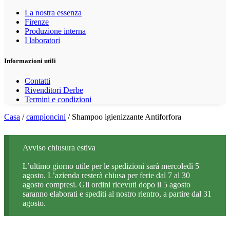
La nostra essenza
Firenze
Produzione interna
I laboratori
Informazioni utili
Contatti
Rivenditori Derbe
Termini e condizioni
Casa
/
campioncini
/ Shampoo igienizzante Antiforfora
Avviso chiusura estiva
L’ultimo giorno utile per le spedizioni sarà mercoledì 5
agosto. L’azienda resterà chiusa per ferie dal 7 al 30
agosto compresi. Gli ordini ricevuti dopo il 5 agosto
saranno elaborati e spediti al nostro rientro, a partire dal 31
agosto.