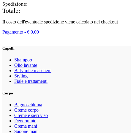
Spedizione:
Totale:
Il costo dell'eventuale spedizione viene calcolato nel checkout
Pagamento -
€
0,00
Capelli
Shampoo
Olio lavante
Balsami e maschere
Styling
Fiale e trattamenti
Corpo
Bagnoschiuma
Creme corpo
Creme e sieri viso
Deodorante
Crema mani
Sapone mani