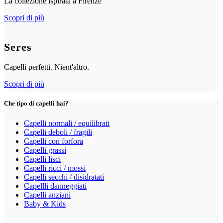
La collezione ispirata a Firenze
Scopri di più
Seres
Capelli perfetti. Nient'altro.
Scopri di più
Che tipo di capelli hai?
Capelli normali / equilibrati
Capelli deboli / fragili
Capelli con forfora
Capelli grassi
Capelli lisci
Capelli ricci / mossi
Capelli secchi / disidratati
Capellli danneggiati
Capelli anziani
Baby & Kids