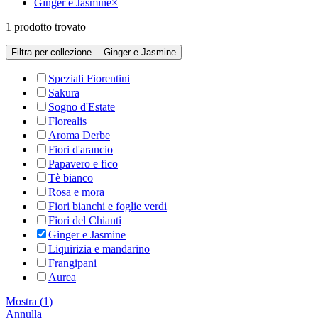
Ginger e Jasmine
×
1
prodotto trovato
Filtra per collezione
— Ginger e Jasmine
Speziali Fiorentini
Sakura
Sogno d'Estate
Florealis
Aroma Derbe
Fiori d'arancio
Papavero e fico
Tè bianco
Rosa e mora
Fiori bianchi e foglie verdi
Fiori del Chianti
Ginger e Jasmine
Liquirizia e mandarino
Frangipani
Aurea
Mostra
(
1
)
Annulla