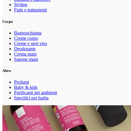
Styling
Fiale e trattamenti
Corpo
Bagnoschiuma
Creme corpo
Creme e sieri viso
Deodorante
Crema mani
Sapone mani
Altro
Profumi
Baby & kids
Purificanti per ambienti
Specifici per barba