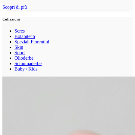
Scopri di più
Collezioni
Seres
Botanitech
Speziali Fiorentini
Skin
Sport
Olioderbe
Schiumaderbe
Baby / Kids