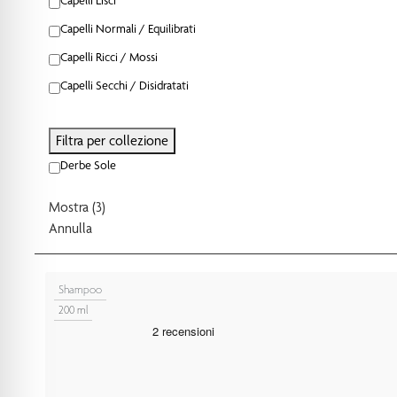
Capelli Normali / Equilibrati
Capelli Ricci / Mossi
Capelli Secchi / Disidratati
Filtra per collezione
Derbe Sole
Mostra
(
3
)
Annulla
Shampoo
200 ml