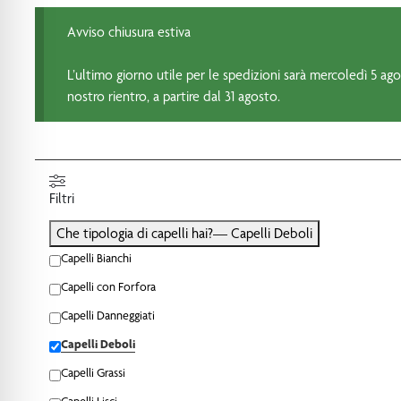
Avviso chiusura estiva
L’ultimo giorno utile per le spedizioni sarà mercoledì 5 agos
nostro rientro, a partire dal 31 agosto.
Filtri
Che tipologia di capelli hai?
— Capelli Deboli
Capelli Bianchi
Capelli con Forfora
Capelli Danneggiati
Capelli Deboli
Capelli Grassi
Capelli Lisci