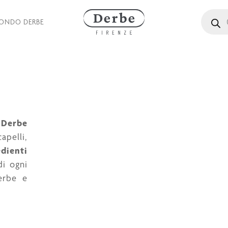
Ricerca 
MONDO DERBE
 Derbe
elli,
dienti
di ogni
erbe e