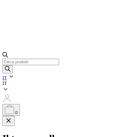
Ricerca
prodotti
IT
IT
0