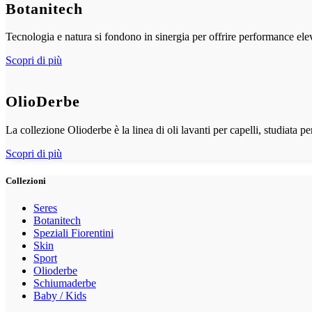
Botanitech
Tecnologia e natura si fondono in sinergia per offrire performance elev
Scopri di più
OlioDerbe
La collezione Olioderbe è la linea di oli lavanti per capelli, studiata pe
Scopri di più
Collezioni
Seres
Botanitech
Speziali Fiorentini
Skin
Sport
Olioderbe
Schiumaderbe
Baby / Kids