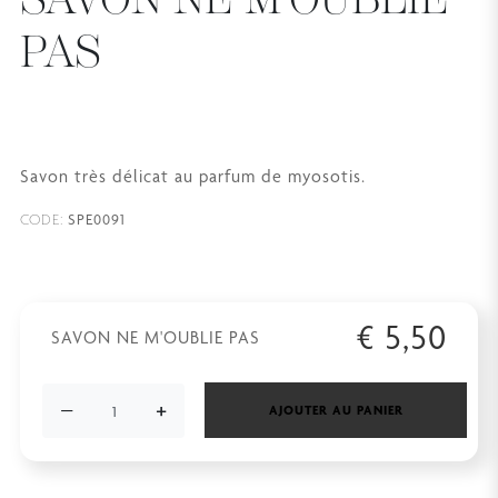
PAS
Savon très délicat au parfum de myosotis.
SPE0091
CODE:
€
5,50
SAVON NE M'OUBLIE PAS
−
+
AJOUTER AU PANIER