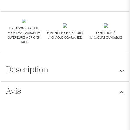
LIVRAISON GRATUITE
POUR LES COMMANDES
ÉCHANTILLONS GRATUITS
EXPÉDITION À
SUPÉRIEURES À 39 € (EN
À CHAQUE COMMANDE
1 À 2 JOURS OUVRABLES
ITALIE)
Description
Avis
FORMAT:
100 g
Savon très délicat au parfum de myosotis.