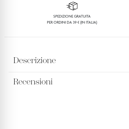
SPEDIZIONE GRATUITA
PER ORDINI DA 39 € (IN ITALIA)
Descrizione
Recensioni
FORMATO:
100 GR
Delicatissima saponetta al profumo di nontisc