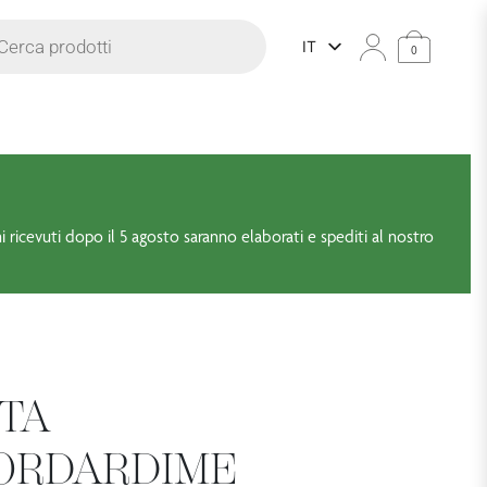
prodotti
IT
0
ni ricevuti dopo il 5 agosto saranno elaborati e spediti al nostro
TA
ORDARDIME