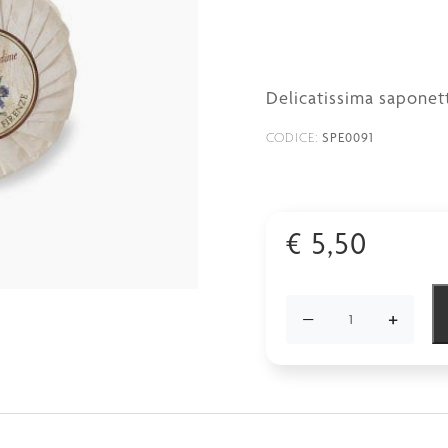
Delicatissima saponet
SPE0091
CODICE:
€
5,50
−
+