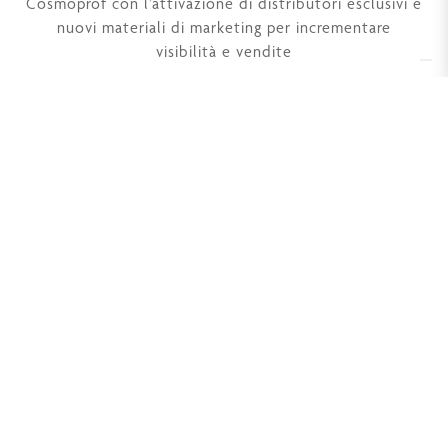
Cosmoprof con l’attivazione di distributori esclusivi e
nuovi materiali di marketing per incrementare
visibilità e vendite
Derbe S.r.l. a Socio Unico
Soggetta ad attività di direzione e coordinamento di
Mennuti Hub Srl P.iva 07272610481
Via Aldo Moro, 24
50019 Sesto Fiorentino (FI)
P.iva 04415770488
Tel. +39 055 42 11 799
Cap. soc. Euro 93.600 i.v.
Contatti
Rivenditori Derbe