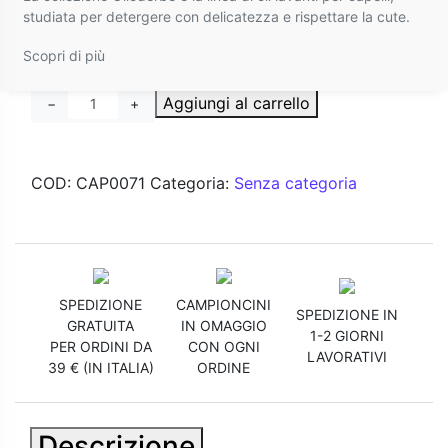
studiata per detergere con delicatezza e rispettare la cute.
Pre-Sciampo
€
11,00
Scopri di più
Aggiungi al carrello
−
+
COD:
CAP0071
Categoria:
Senza categoria
SPEDIZIONE
CAMPIONCINI
SPEDIZIONE IN
GRATUITA
IN OMAGGIO
1-2 GIORNI
PER ORDINI DA
CON OGNI
LAVORATIVI
39 € (IN ITALIA)
ORDINE
Descrizione