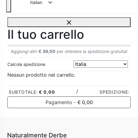
Italian
Il tuo carrello
Aggiungi altri
€
39,00
per ottenere la spedizione gratuita!
Calcola spedizione
Nessun prodotto nel carrello.
/
SUBTOTALE:
€
0,00
SPEDIZIONE:
Pagamento -
€
0,00
Casa
/
Senza categoria
/ Pre-Sciampo
Capelli
Collezioni
Che tipo di capelli hai?
Naturalmente Derbe