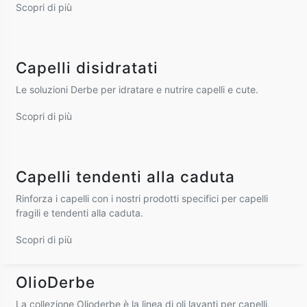
Altro
Scopri di più
Speziali Fiorentini
Profumi
Baby & kids
La collezione ispirata a Firenze
125 ml
Capelli disidratati
Purificanti per ambienti
Scopri di più
Specifici per barba
Le soluzioni Derbe per idratare e nutrire capelli e cute.
La soluzione pre-sciampo è un trattamento
preliminare a base di semi di pompelmo ed
Scopri di più
estratto di ortica entrambi noti per le loro
Seres
proprietà sebo-normalizzanti e astringenti che
Botanitech
igienizzano la cute e la predispongono alla giusta
Capelli perfetti. Nient'altro.
Capelli tendenti alla caduta
detergenza.
Tecnologia e natura si fondono in sinergia per offrire
Scopri di più
performance elevate e rispetto per la chioma.
Rinforza i capelli con i nostri prodotti specifici per capelli
CODICE:
CAP0071
fragili e tendenti alla caduta.
Scopri di più
Scopri di più
indicato per
OlioDerbe
Capelli Grassi
La collezione Olioderbe è la linea di oli lavanti per capelli,