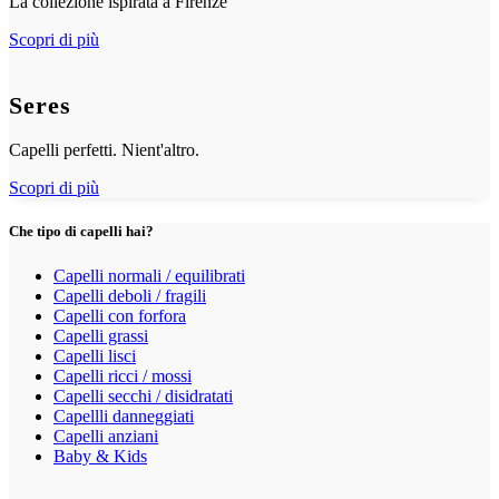
La collezione ispirata a Firenze
Scopri di più
Seres
Capelli perfetti. Nient'altro.
Scopri di più
Che tipo di capelli hai?
Capelli normali / equilibrati
Capelli deboli / fragili
Capelli con forfora
Capelli grassi
Capelli lisci
Capelli ricci / mossi
Capelli secchi / disidratati
Capellli danneggiati
Capelli anziani
Baby & Kids